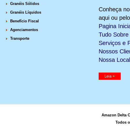
Granéis Sólidos
Conheça nos
Granéis Líquidos
aqui ou pel
Benefício Fiscal
Pagina Inici
Agenciamentos
Tudo Sobre
Transporte
Serviços e 
Nossos Clie
Nossa Local
Leia +
Amazon Delta C
Todos o